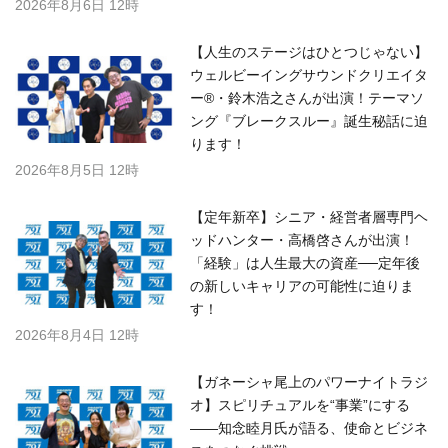
2026年8月6日 12時
【人生のステージはひとつじゃない】
ウェルビーイングサウンドクリエイタ
ー®・鈴木浩之さんが出演！テーマソ
ング『ブレークスルー』誕生秘話に迫
ります！
2026年8月5日 12時
【定年新卒】シニア・経営者層専門ヘ
ッドハンター・高橋啓さんが出演！
「経験」は人生最大の資産──定年後
の新しいキャリアの可能性に迫りま
す！
2026年8月4日 12時
【ガネーシャ尾上のパワーナイトラジ
オ】スピリチュアルを“事業”にする
――知念睦月氏が語る、使命とビジネ