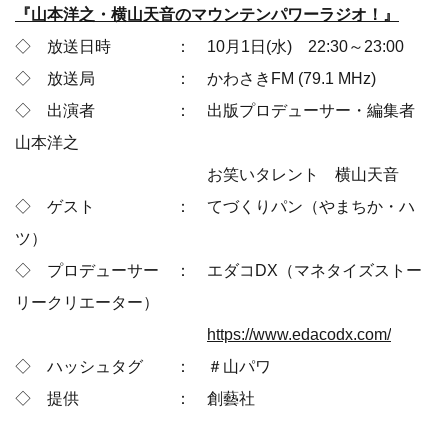
『山本洋之・横山天音のマウンテンパワーラジオ！』
◇ 放送日時 ： 10月1日(水) 22:30～23:00
◇ 放送局 ： かわさきFM (79.1 MHz)
◇ 出演者 ： 出版プロデューサー・編集者
山本洋之
お笑いタレント 横山天音
◇ ゲスト ： てづくりパン（やまちか・ハ
ツ）
◇ プロデューサー ： エダコDX（マネタイズストー
リークリエーター）
https://www.edacodx.com/
◇ ハッシュタグ ： ＃山パワ
◇ 提供 ： 創藝社