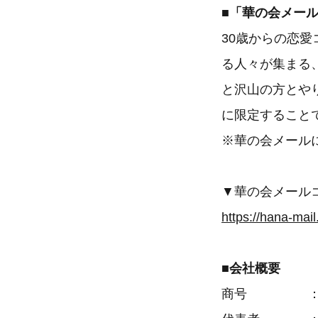
■「華の会メー
30歳からの恋
る人々が集まる
と沢山の方とや
に限定すること
※華の会メール
▼華の会メール
https://hana-mai
■会社概要
商号 ： イ