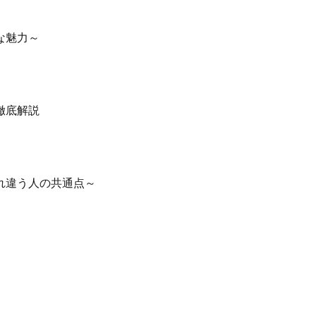
な魅力～
徹底解説
れ違う人の共通点～