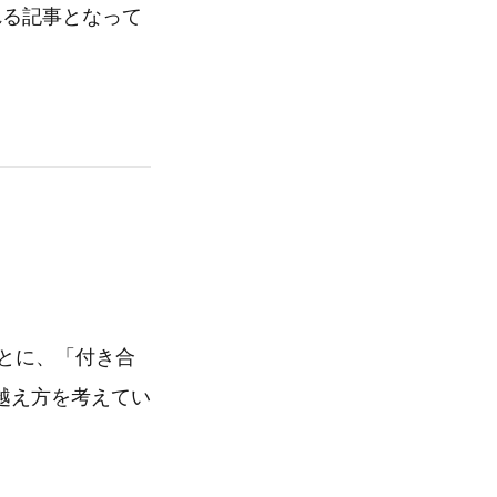
れる記事となって
」
もとに、「付き合
越え方を考えてい