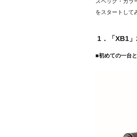
近年クロスバイ
関の混雑回避を
での利用など、
一方で、スポー
備が別売りであ
があります。
そんなお客様の
ており、初めて
加えて、202
イヤ」にアップ
スペック・カラ