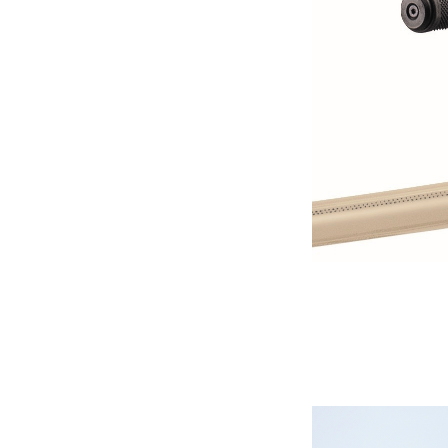
をスタートして
1．「XB1
■初めての一台