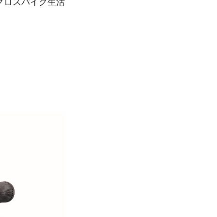
まりや公共交通機
グやフィットネス
り出しに必要な装
ードルとなること
カギを標準装備し
す。
れた「リベルクタ
も登場します。
クロスバイク生活