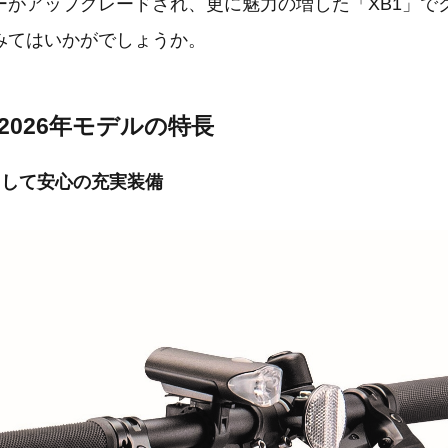
クは、中学生・高校生の通学利用の拡大、環境志向の高
目的とした通勤利用の増加、運動不足解消のサイクリン
幅広い年代から注目が高まっています。
ツタイプの自転車にはライトやスタンド、カギなどの乗
ることが多く、初期費用が膨らんでしまう点が購入のハ
お悩みを解決すべく、「XB1」にはライトやスタンド、
クロスバイクを買う方でも選びやすい1台となっていま
6年モデルではタイヤをグリップ性能と耐パンク性能に優
グレードし、近年のトレンドにマッチした新たなカラー
ーがアップグレードされ、更に魅力の増した「XB1」で