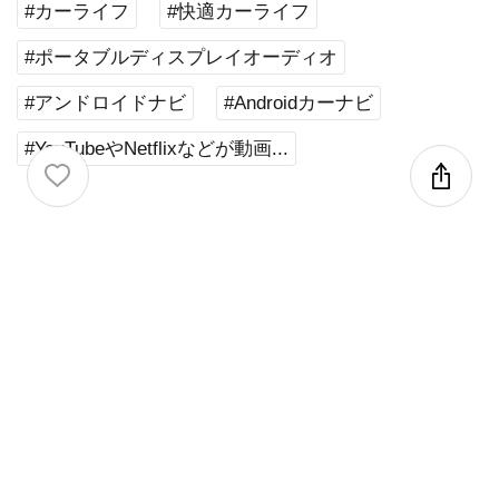
#カーライフ
#快適カーライフ
#ポータブルディスプレイオーディオ
#アンドロイドナビ
#Androidカーナビ
#YouTubeやNetflixなどが動画...
応援する
企業情報
OTTOCAST CORPORATION
企業名
LIMITED
張 洪春
代表者名
自動車・自動車部品
業種