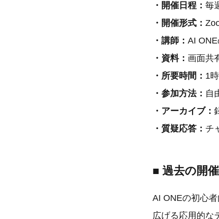
・開催日程：
毎
・開催形式：
Z
・講師：
AI O
・資料：
画面共
・所要時間：
1
・参加方法：
自
・アーカイブ：
・質疑応答：
チ
■ 過去の開
AI ONEの初
広げる応用的な