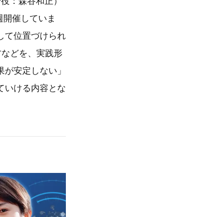
締役：森谷和正）
毎週開催していま
して位置づけられ
方などを、実践形
果が安定しない」
ていける内容とな