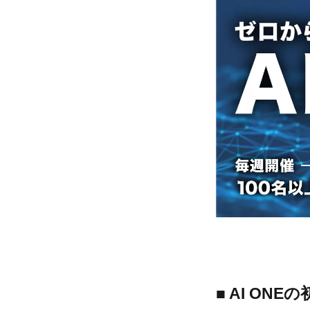
■ AI ON