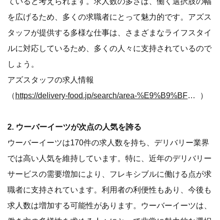
ていると考えられます。求人数の多さは、働く選択肢の幅
を広げるため、多くの求職者にとって魅力的です。アズス
タッフが提供する多様な仕事は、さまざまなライフスタイ
ルに対応しているため、多くの人々に支持されているので
しょう。
アズスタッフの求人情報
（
https://delivery-food.jp/search/area-%E9%B9%BF%E5%85%90%E5%B7%9D%E7%9C%8C/service-%E3%82%A2%E3%82%BA%E3%82%B9%E3%82%BF%E3%83%83%E3%83%95
）
2. ウーバーイーツが次点の人気を誇る
ウーバーイーツは170件の求人数を持ち、デリバリー業界
では高い人気を維持しています。特に、近年のデリバリー
サービスの需要増加により、フレキシブルに働ける点が求
職者に支持されています。利用者の利便性もあり、今後も
求人数は増加する可能性があります。ウーバーイーツは、