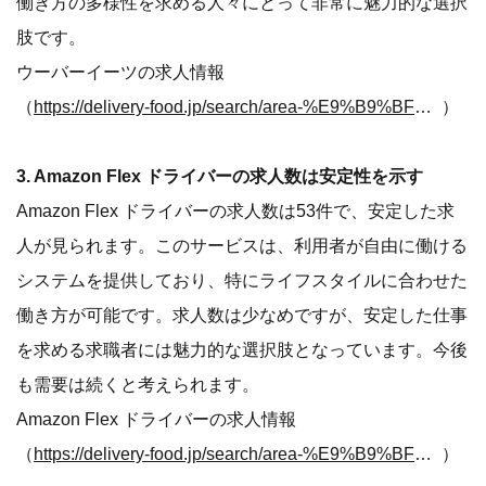
働き方の多様性を求める人々にとって非常に魅力的な選択
肢です。
ウーバーイーツの求人情報
（
https://delivery-food.jp/search/area-%E9%B9%BF%E5%85%90%E5%B7%9D%E7%9C%8C/service-%E3%82%A6%E3%83%BC%E3%83%90%E3%83%BC%E3%82%A4%E3%83%BC%E3%83%84
）
3. Amazon Flex ドライバーの求人数は安定性を示す
Amazon Flex ドライバーの求人数は53件で、安定した求
人が見られます。このサービスは、利用者が自由に働ける
システムを提供しており、特にライフスタイルに合わせた
働き方が可能です。求人数は少なめですが、安定した仕事
を求める求職者には魅力的な選択肢となっています。今後
も需要は続くと考えられます。
Amazon Flex ドライバーの求人情報
（
https://delivery-food.jp/search/area-%E9%B9%BF%E5%85%90%E5%B7%9D%E7%9C%8C/service-Amazon%20Flex%20%E3%83%89%E3%83%A9%E3%82%A4%E3%83%90%E3%83%BC
）