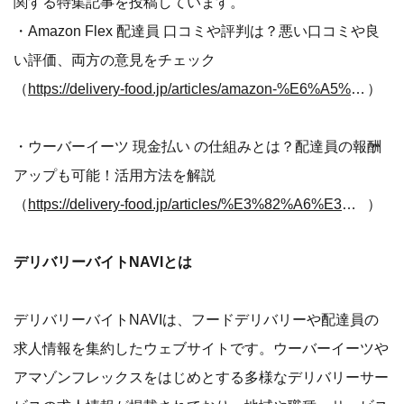
関する特集記事を投稿しています。
・Amazon Flex 配達員 口コミや評判は？悪い口コミや良
い評価、両方の意見をチェック
（
https://delivery-food.jp/articles/amazon-%E6%A5%AD%E5%8B%99%E5%A7%94%E8%A8%97-%E5%8F%A3%E3%82%B3%E3%83%9F-%E8%A9%95%E5%88%A4/
）
・ウーバーイーツ 現金払い の仕組みとは？配達員の報酬
アップも可能！活用方法を解説
（
https://delivery-food.jp/articles/%E3%82%A6%E3%83%BC%E3%83%90%E3%83%BC%E3%82%A4%E3%83%BC%E3%83%84-%E4%BB%95%E7%B5%84%E3%81%BF-%E7%8F%BE%E9%87%91/
）
デリバリーバイトNAVIとは
デリバリーバイトNAVIは、フードデリバリーや配達員の
求人情報を集約したウェブサイトです。ウーバーイーツや
アマゾンフレックスをはじめとする多様なデリバリーサー