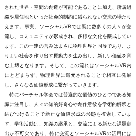
された世界・空間の創造が可能であることに加え、所属組
織や居住地といった社会的制約に縛られない交流の場たり
えます。事実、ソーシャルVRでは既に数多くの人々が交
流し、コミュニティが形成され、多様な文化を醸成してい
ます。この一連の営みはまさに物理世界と同等であり、よ
りよい社会を作り出す原動力を生み出し、新しい価値を育
む土壌となります。そして、この流れはソーシャルVR内
にとどまらず、物理世界に還元されることで相互に発展
し、さらなる価値形成に繋がっていきます。
特にバーチャル学会では普遍的な価値のひとつである知
識に注目し、人々の知的好奇心や創作意欲を学術的解釈と
結びつけることで新たな価値形成の形態を模索していま
す。学術活動は、知識の継承と、交流による新たな課題創
出が不可欠であり、特に交流とソーシャルVRの活用には