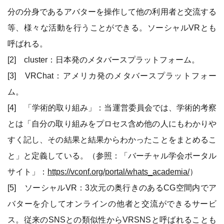
分の分身であるアバターを操作して他の利用者と交流する
等、様々な活動を行うことができる。ソーシャルVRとも
呼ばれる。
[2] cluster：日本発のメタバースプラットフォーム。
[3] VRChat：アメリカ発のメタバースプラットフォー
ム。
[4] 「学術的取り組み」：当運営委員会では、学術的考察
とは「自分の取り組みをプロセス含め他の人にもわかりや
すく記し、その結果と結果からわかったことをまとめるこ
と」と定義している。（参照：「バーチャル学会ポータル
サイト」：
https://vconf.org/portal/whats_academia/
）
[5] ソーシャルVR：3次元の奥行きのあるCG空間内でア
バターを介してオンラインの他者と交流ができるサービ
ス。従来のSNSとの類似性からVRSNSと呼ばれることも