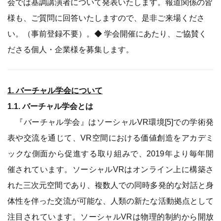
会では基調講演者について発表いたします。報道関係の皆
様も、ご質問に回答いたしますので、是非ご来場くださ
い。（事前登録不要）。◆ 学会開催にあたり、ご協賛く
ださる個人・企業様を募集します。
1. バーチャル学会について
1.1. バーチャル学会とは
『バーチャル学会』はソーシャルVR環境[5]での学術発
表や交流を通じて、VR空間における価値創造をアカデミ
ックな側面から促進する取り組みで、2019年より毎年開
催されています。ソーシャルVRはオンライン上に構築さ
れた三次元空間であり、複数人での同時多発的な対話と身
体性を伴った交流が可能な、人類の新たな活動拠点として
注目されています。ソーシャルVRは物理的制約から開放