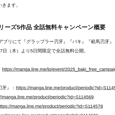
いきます。
リーズ5作品 全話無料キャンペーン概要
ガ」アプリにて『グラップラー刃牙』『バキ』『範馬刃牙
月7日（木）より5日間限定で全話無料公開。
：
https://manga.line.me/lp/event/2025_baki_free_campa
刃牙』：
https://manga.line.me/product/periodic?id=S114
://manga.line.me/product/periodic?id=S114569
ttps://manga.line.me/product/periodic?id=S114578