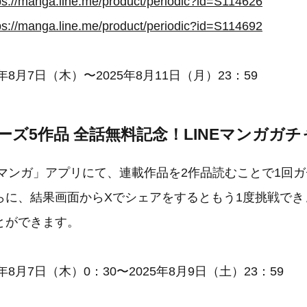
ps://manga.line.me/product/periodic?id=S114626
ps://manga.line.me/product/periodic?id=S114692
年8月7日（木）〜2025年8月11日（月）23：59
ーズ5作品 全話無料記念！LINEマンガガ
Eマンガ」アプリにて、連載作品を2作品読むことで1回
らに、結果画面からXでシェアをするともう1度挑戦でき
とができます。
年8月7日（木）0：30〜2025年8月9日（土）23：59