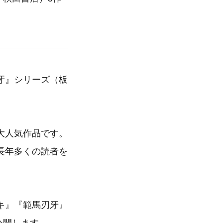
刃牙』シリーズ（板
大人気作品です。
長年多くの読者を
キ』『範馬刃牙』