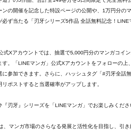
道』の5作品、合計全149巻分を5日間限定で完全無料
ーンの開催を記念した特設ページの公開や、1万円分の
必ず当たる「刃牙シリーズ5作品 全話無料記念！LIN
」公式Xアカウントでは、抽選で5,000円分のマンガコイ
ます。「LINEマンガ」公式Xアカウントをフォローの上
選に参加できます。さらに、ハッシュタグ「#刃牙全話
用リポストすると当選確率がアップします。
ひ『刃牙』シリーズを「LINEマンガ」でお楽しみくださ
ガ」は、マンガ市場のさらなる発展と活性化を目指し、引