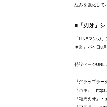
組みを強化して
■『刃牙』シ
「LINEマン
キ道』が本日8
特設ページURL
『グラップラー
『バキ』：
https
『範馬刃牙』：
h