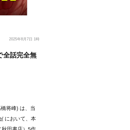
2025年8月7日 1時
」で全話完全無
：髙橋将峰) は、当
e/
において、本
／秋田書店）5作