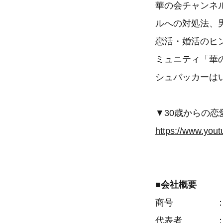
華の会チャンネ
ルへの対処法、
恋活・婚活のヒ
ミュニティ「華
シュバッカーは
▼30歳からの恋
https://www.yo
■会社概要
商号 ： イ
代表者 ： 