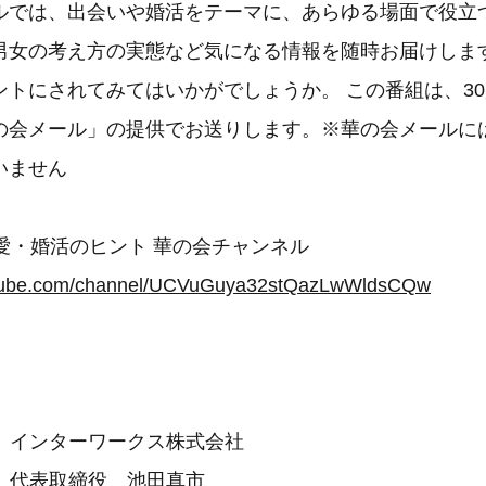
ルでは、出会いや婚活をテーマに、あらゆる場面で役立
男女の考え方の実態など気になる情報を随時お届けします
ントにされてみてはいかがでしょうか。 この番組は、3
の会メール」の提供でお送りします。※華の会メールに
いません
愛・婚活のヒント 華の会チャンネル
utube.com/channel/UCVuGuya32stQazLwWldsCQw
ンターワークス株式会社
代表取締役 池田真市