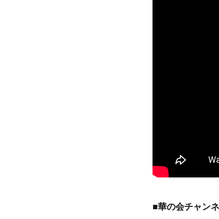
■
華の会チャン