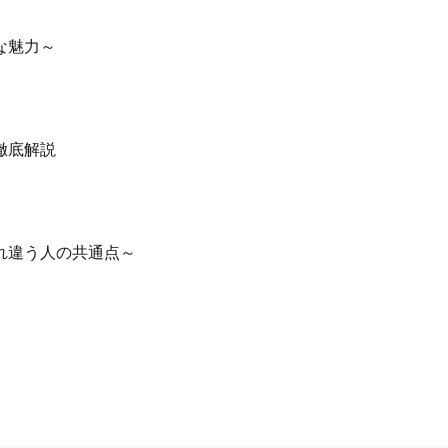
な魅力～
徹底解説
れ違う人の共通点～