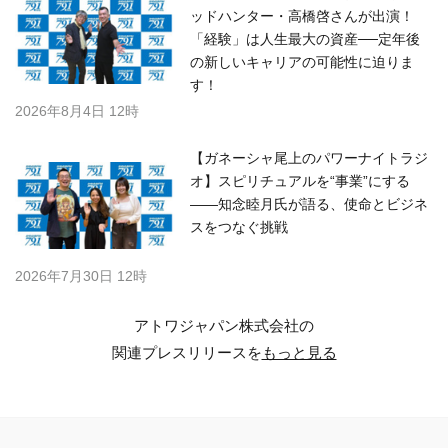
ッドハンター・高橋啓さんが出演！
「経験」は人生最大の資産──定年後
の新しいキャリアの可能性に迫りま
す！
2026年8月4日 12時
【ガネーシャ尾上のパワーナイトラジ
オ】スピリチュアルを“事業”にする
――知念睦月氏が語る、使命とビジネ
スをつなぐ挑戦
2026年7月30日 12時
アトワジャパン株式会社の
関連プレスリリースを
もっと見る