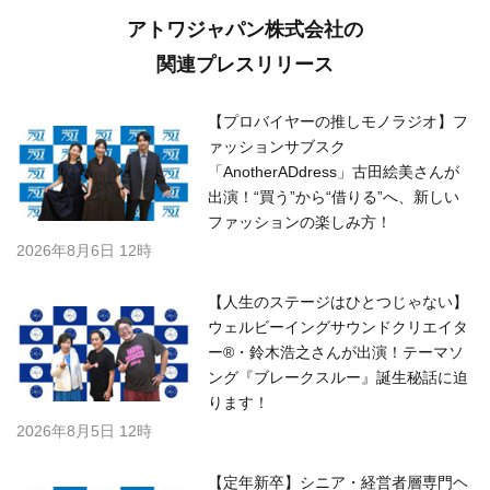
アトワジャパン株式会社の
関連プレスリリース
【プロバイヤーの推しモノラジオ】フ
ァッションサブスク
「AnotherADdress」古田絵美さんが
出演！“買う”から“借りる”へ、新しい
ファッションの楽しみ方！
2026年8月6日 12時
【人生のステージはひとつじゃない】
ウェルビーイングサウンドクリエイタ
ー®・鈴木浩之さんが出演！テーマソ
ング『ブレークスルー』誕生秘話に迫
ります！
2026年8月5日 12時
【定年新卒】シニア・経営者層専門ヘ