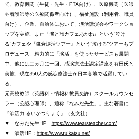
て、教育機関（生徒・先生・PTA向け）、医療機関（医師
や看護師等の医療関係者向け）、福祉施設（利用者、職員
向け）、企業、自治体において、涙活講演会やワークショ
ップを実施。また『涙と旅カフェあかね』という“泣け
る”カフェや『鎌倉涙活ツアー』という“泣ける”ツアーもプ
ロデュース。精力的に「涙活」を使ったサービスも展開
中。他には二ヵ月に一回、感涙療法士認定講座を有田氏と
実施。現在350人の感涙療法士が日本各地で活躍してい
る。
元高校教師（英語科・情報科教員免許）スクールカウンセ
ラー（公認心理師）、通称「なみだ先生」。主な著書に
『涙活力 るいかつりょく』（玄文社）
▼ なみだ先生HP：
https://www.tearsteacher.com/
▼ 涙活HP：
https://www.ruikatsu.net/