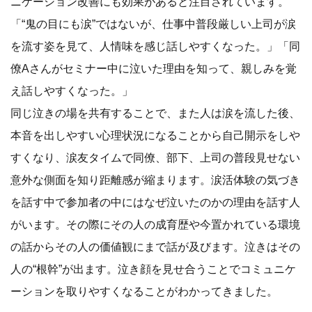
ニケーション改善にも効果があると注目されています。
「“鬼の目にも涙”ではないが、仕事中普段厳しい上司が涙
を流す姿を見て、人情味を感じ話しやすくなった。」「同
僚Aさんがセミナー中に泣いた理由を知って、親しみを覚
え話しやすくなった。」
同じ泣きの場を共有することで、また人は涙を流した後、
本音を出しやすい心理状況になることから自己開示をしや
すくなり、涙友タイムで同僚、部下、上司の普段見せない
意外な側面を知り距離感が縮まります。涙活体験の気づき
を話す中で参加者の中にはなぜ泣いたのかの理由を話す人
がいます。その際にその人の成育歴や今置かれている環境
の話からその人の価値観にまで話が及びます。泣きはその
人の“根幹”が出ます。泣き顔を見せ合うことでコミュニケ
ーションを取りやすくなることがわかってきました。