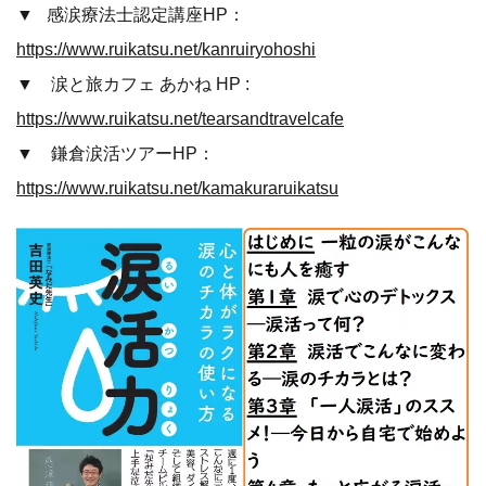
▼ 感涙療法士認定講座HP：
https://www.ruikatsu.net/kanruiryohoshi
▼ 涙と旅カフェ あかね HP :
https://www.ruikatsu.net/tearsandtravelcafe
▼ 鎌倉涙活ツアーHP：
https://www.ruikatsu.net/kamakuraruikatsu