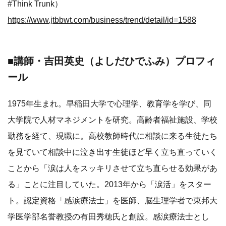
#Think Trunk）
https://www.jtbbwt.com/business/trend/detail/id=1588
■講師・吉田英史（よしだひでふみ）プロフィ
ール
1975年生まれ。早稲田大学で心理学、教育学を学び、同
大学院で人材マネジメントを研究。高齢者福祉施設、学校
勤務を経て、現職に。高校教師時代に相談に来る生徒たち
を見ていて相談中に泣き出す生徒ほど早く立ち直っていく
ことから「涙は人をスッキリさせて立ち直らせる効果があ
る」ことに注目していた。2013年から「涙活」をスター
ト。認定資格「感涙療法士」を医師、脳生理学者で東邦大
学医学部名誉教授の有田秀穂氏と創設。感涙療法士とし