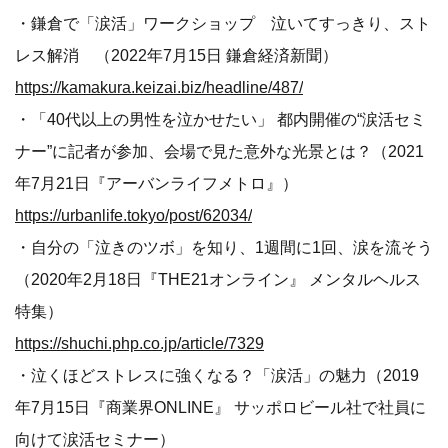
・鎌倉で「涙活」ワークショップ 泣いてすっきり、スト
レス解消 （2022年7月15日 鎌倉経済新聞）
https://kamakura.keizai.biz/headline/487/
・「40代以上の男性を泣かせたい」 都内開催の“涙活セミ
ナー”に記者が参加、会場で見た意外な光景とは？（2021
年7月21日『アーバンライフメトロ』）
https://urbanlife.tokyo/post/62034/
・自分の「泣きのツボ」を知り、1週間に1回、涙を流そう
（2020年2月18日『THE21オンライン』 メンタルヘルス
特集）
https://shuchi.php.co.jp/article/7329
・泣くほどストレスに強くなる？「涙活」の魅力（2019
年7月15日『商業界ONLINE』 サッポロビール社で社員に
向けて涙活セミナー）