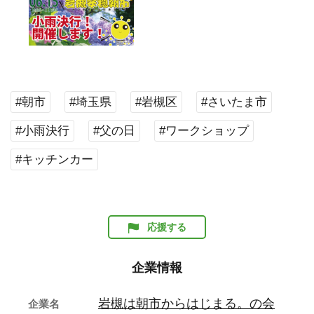
#朝市
#埼玉県
#岩槻区
#さいたま市
#小雨決行
#父の日
#ワークショップ
#キッチンカー
応援する
企業情報
岩槻は朝市からはじまる。の会
企業名