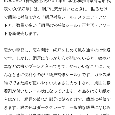
KOKUBO（株式会社小久保工業所 本社:和歌山県海南市 代
表:小久保好章）は、網戸に穴が開いたときに、貼るだけ
で簡単に補修できる「網戸補修シール」スクエア・アソー
トと、数量が多い「網戸の穴補修シール」正方形・アソー
トを新発売します。
暖かい季節に、窓を開け、網戸をしめて風を通すのは快適
です。しかし、網戸にうっかり穴が開いていると、蚊やハ
エなどの虫がブーンと入ってきて、やっかいなことに。そ
んなときに便利なのが「網戸補修シール」です。ガラス繊
維でできた網が使いやすい大きさにカットされ、周囲に接
着剤が付いたシール状になっています。本品をはくり紙か
らはがし、網戸の破れた部分に貼るだけで、簡単に補修で
きます。網の色はダークグレーで、一般的な網戸になじみ