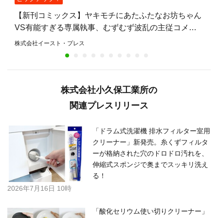
【新刊コミックス】ヤキモチにあたふたなお坊ちゃん
VS有能すぎる専属執事、むずむず波乱の主従コメデ
ィ『思春期お坊ちゃんと万能執事』第3巻、8月7日発
株式会社イースト・プレス
売！
株式会社小久保工業所の
関連プレスリリース
「ドラム式洗濯機 排水フィルター室用
クリーナー」新発売。糸くずフィルタ
ーが格納された穴のドロドロ汚れを、
伸縮式スポンジで奥までスッキリ洗え
る！
2026年7月16日 10時
「酸化セリウム使い切りクリーナー」