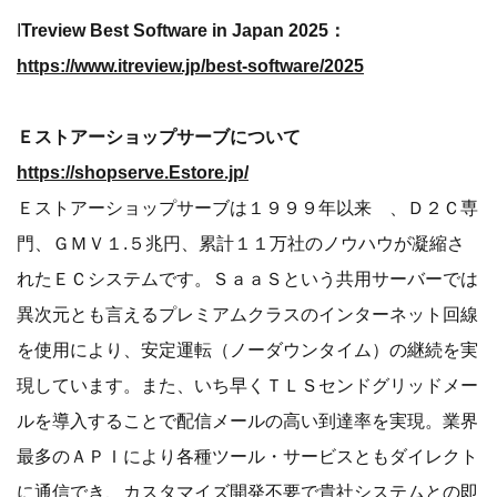
I
Treview Best Software in Japan 2025：
https://www.itreview.jp/best-software/2025
Ｅストアーショップサーブについて
https://shopserve.Estore.jp/
Ｅストアーショップサーブは１９９９年以来 、Ｄ２Ｃ専
門、ＧＭＶ１.５兆円、累計１１万社のノウハウが凝縮さ
れたＥＣシステムです。ＳａａＳという共用サーバーでは
異次元とも言えるプレミアムクラスのインターネット回線
を使用により、安定運転（ノーダウンタイム）の継続を実
現しています。また、いち早くＴＬＳセンドグリッドメー
ルを導入することで配信メールの高い到達率を実現。業界
最多のＡＰＩにより各種ツール・サービスともダイレクト
に通信でき、カスタマイズ開発不要で貴社システムとの即