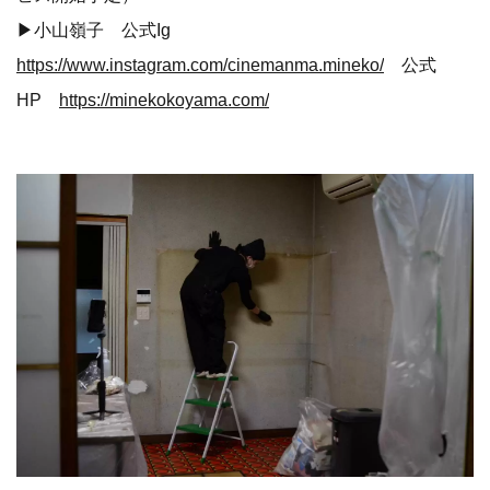
▶小山嶺子 公式Ig
https://www.instagram.com/cinemanma.mineko/
公式
HP
https://minekokoyama.com/