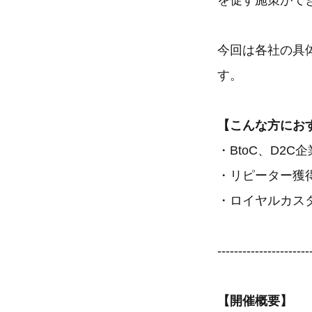
を促す施策がで
今回は各社の具
す。
【こんな方にお
・BtoC、D2
・リピーター獲
・ロイヤルカス
----------------------
【開催概要】