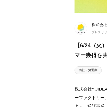
株式会社Y
プレスリ
【6/24（
マー獲得を
商社・流通業
株式会社YUI
ーファクトリー
より、通販事業