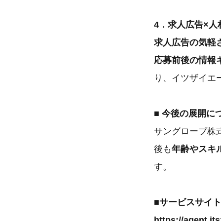
4．求人広告×
求人広告の気軽
応募前後の情報
り、イツザイエ
■ 今後の展開に
サングローブ株
後も
年齢やスキ
す。
■サービスサイ
https://agent.its