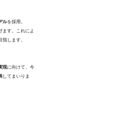
デル
を採用。
げます。これによ
目指します。
実現
に向けて、今
供
してまいりま