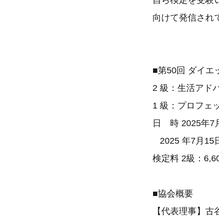
自ら検定を受験
向けて発信され
■第50回 ダ
2 級：生活ア
1 級：プロフ
日 時 2025年7月
2025 年7月15日
検定料 2級：6,
■協会概要
【代表理事】古谷 