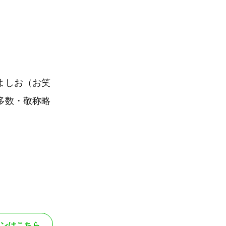
よしお（お笑
多数・敬称略
ンはこちら