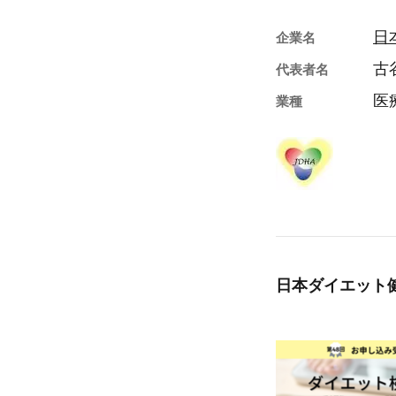
日
企業名
古
代表者名
医
業種
日本ダイエット