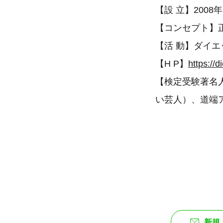
【設 立】2008
【コンセプト】
【活 動】ダイエ
【H P】
https://d
【検定受験著名
い芸人）、道端
新規