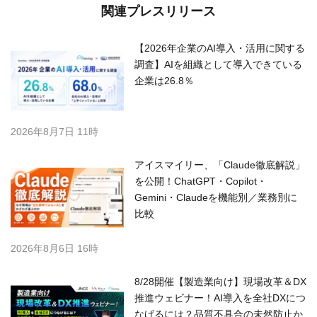
関連プレスリリース
【2026年企業のAI導入・活用に関する
調査】AIを組織として導入できている
企業は26.8％
2026年8月7日 11時
アイスマイリー、「Claude徹底解説」
を公開！ChatGPT・Copilot・
Gemini・Claudeを機能別／業務別に
比較
2026年8月6日 16時
8/28開催【製造業向け】現場改革＆DX
推進ウェビナー！AI導入を全社DXにつ
なげるには？品質不具合の未然防止か