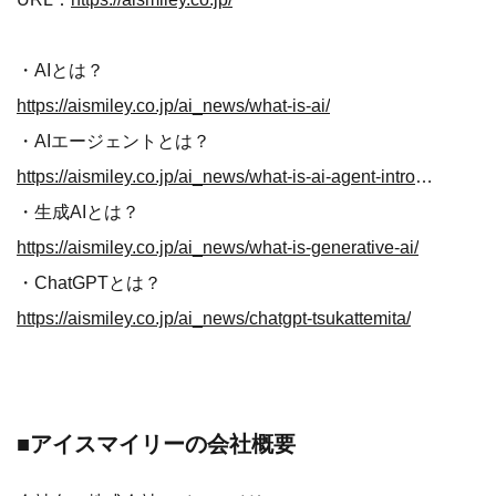
・AIとは？
https://aismiley.co.jp/ai_news/what-is-ai/
・AIエージェントとは？
https://aismiley.co.jp/ai_news/what-is-ai-agent-introduction/
・生成AIとは？
https://aismiley.co.jp/ai_news/what-is-generative-ai/
・ChatGPTとは？
https://aismiley.co.jp/ai_news/chatgpt-tsukattemita/
■アイスマイリーの会社概要