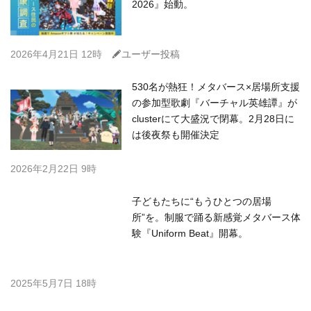
2026』始動。
C
2026年4月21日 12時
ユーザー投稿
530名が熱狂！メタバース×居場所支援
の参加型歌劇『バーチャル英雄譚』が
clusterにて大盛況で閉幕。2月28日に
は後夜祭も開催決定
2026年2月22日 9時
子どもたちに“もうひとつの居場
所”を。制服で踊る新感覚メタバース体
験『Uniform Beat』開幕。
2025年5月7日 18時