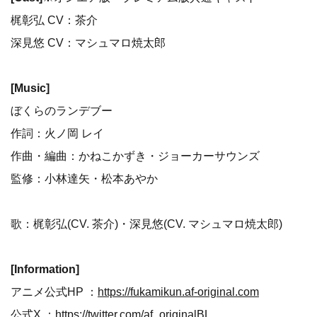
梶彰弘 CV：茶介
深見悠 CV：マシュマロ焼太郎
[Music]
ぼくらのランデブー
作詞：火ノ岡 レイ
作曲・編曲：かねこかずき・ジョーカーサウンズ
監修：小林達矢・松本あやか
歌：梶彰弘(CV. 茶介)・深見悠(CV. マシュマロ焼太郎)
[Information]
アニメ公式HP ：
https://fukamikun.af-original.com
公式X ：
https://twitter.com/af_originalBL