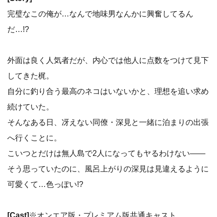
完璧なこの俺が…なんで地味男なんかに興奮してるん
だ…!?
外面は良く人気者だが、内心では他人に点数をつけて見下
してきた梶。
自分に釣り合う最高のネコはいないかと、理想を追い求め
続けていた。
そんなある日、冴えない同僚・深見と一緒に泊まりの出張
へ行くことに。
こいつとだけは無人島で2人になってもヤるわけない――
そう思っていたのに、風呂上がりの深見は見違えるように
可愛くて…色っぽい!?
[Cast]
※オンエア版・プレミアム版共通キャスト