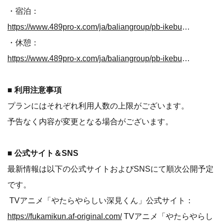
・宿泊：
https://www.489pro-x.com/ja/baliangroup/pb-ikebukuro/search/?path=fukamikun
・休憩：
https://www.489pro-x.com/ja/baliangroup/pb-ikebukuro/search/?path=fukamikun&nights=0
■ 利用注意事項
プランにはそれぞれ利用人数の上限がございます。
予告なく内容が変更となる場合がございます。
■ 公式サイト＆SNS
最新情報は以下の公式サイトおよびSNSにて順次公開予定
です。
TVアニメ「やたらやらしい深見くん」公式サイト：
https://fukamikun.af-original.com/
TVアニメ「やたらやらし