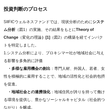
投資判断のプロセス
SIIFICウェルネスファンドでは、現状分析のために
システ
ム分析
（図1）の実施、その結果をもとに
Theory of
Change
（変化の理論
）[1]
（図2）の構築を経てインパク
トを特定しました。
1.システム分析により、プロキシマー社が地域社会に与え
る影響を多角的に評価
・多様な雇用機会の創出
：専門人材、外国人、若者、女
性を積極的に雇用することで、地域の活性化と社会的包摂
を促進。
・地域社会との連携強化
：地域住民が誇りを持って働け
る環境を提供し、豊かなソーシャルキャピタル（社会的つ
ながり）を醸成。