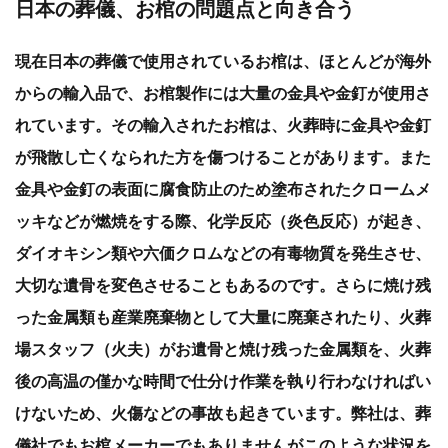
日本の葬儀、お棺の問題点と向き合う
現在日本の葬儀で使用されているお棺は、ほとんどが海外
からの輸入品で、お棺製作には大量の金具や金釘が使用さ
れています。その輸入されたお棺は、火葬時に金具や金釘
が飛散し亡くなられた方を傷つけることがあります。また
金具や金釘の表面に腐食防止のため塗布されたクロームメ
ッキなどが燃焼をする際、化学反応（炎色反応）が起き、
ダイオキシン類や六価クロムなどの有毒物質を発生させ、
大切な遺骨を変色させることもあるのです。さらに焼け残
った金属類も産業廃棄物として大量に廃棄されたり、火葬
場スタッフ（火夫）がお遺骨と焼け残った金属類を、火葬
後の高温の僅かな時間で仕分け作業を執り行わなければい
けないため、火傷などの事故も起きています。弊社は、葬
儀社でもお棺メーカーでもありませんがこのような状況を