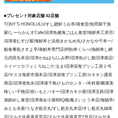
■プレセント対象店舗 42店舗
TONY’S HONOLULU/すし廻鮮うお亭/港食堂/魚問屋千漁
家/しーらかんすCafe/沼津魚健海ごはん食堂/海鮮丼工房尽/
沼津港むすび屋/海鮮丼と浜焼きかもめ丸/さかなや千本一/
鮨食事処さすよ亭/海鮮丼専門店伊助/丼くらべ/漁師寿し網
元武田丸本店/沼津かねはち/ふみ野/沼津魚がし鮨沼津港店/
スイーツカフェくろねこ/だるま/沼津深海プリン工房２号
店/サスヨ海産市場本店/沼津深海プリン工房/カネキン露長
商店/沼津港魚永/沼津港千鳥ひものセンタ－/木村屋/横屋美
味しい干物店/壺いもとバター/沼津カキ小屋/沼津五鉄/沼津
漁師めし食堂/沼津海女小屋BBQ/鮨庵さいとう本店/海賊亭/
みとも水産/うなぎ処京丸/すし処京丸本店/すし処京丸槙島
店/マルヤ水産港直営店/マルヤ水産港直営2号店/マルヤ水