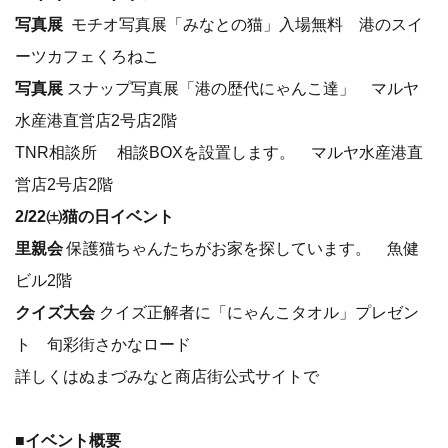
写真展
モチオ写真展「みなとの猫」入場無料 港のスイ
ーツカフェくろねこ
写真展
スナップ写真展「港の歴代にゃんこ達」 マルヤ
水産港直営店2号店2階
TNR相談所 相談BOXを設置します。 マルヤ水産港直
営店2号店2階
2/22㈯猫の日イベント
里親会
保護猫ちゃんたちがお家を探しています。 魚健
ビル2階
クイズ大会
クイズ正解者に「にゃんこタオル」プレゼン
ト 旬彩街さかなロード
詳しくはぬまづみなと商店街公式サイトで
■イベント概要