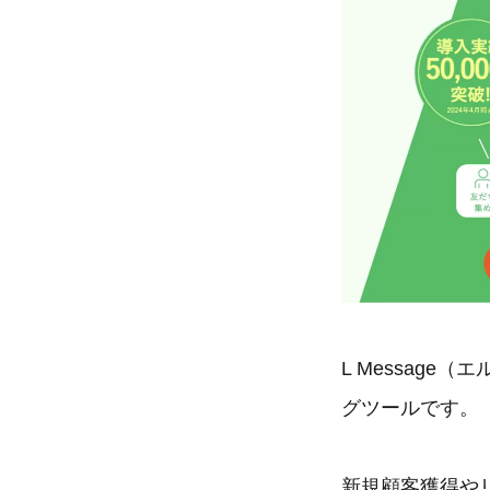
L Messag
グツールです。
新規顧客獲得や