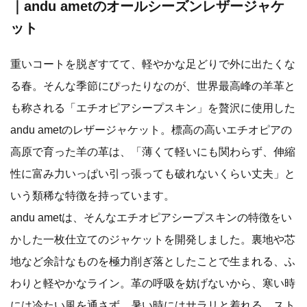
｜andu ametのオールシーズンレザージャケ
ット
重いコートを脱ぎすてて、軽やかな足どりで外に出たくな
る春。そんな季節にぴったりなのが、世界最高峰の羊革と
も称される「エチオピアシープスキン」を贅沢に使用した
andu ametのレザージャケット。標高の高いエチオピアの
高原で育った羊の革は、「薄くて軽いにも関わらず、伸縮
性に富み力いっぱい引っ張っても破れないくらい丈夫」と
いう類稀な特徴を持っています。
andu ametは、そんなエチオピアシープスキンの特徴をい
かした一枚仕立てのジャケットを開発しました。裏地や芯
地など余計なものを極力削ぎ落としたことで生まれる、ふ
わりと軽やかなライン。革の呼吸を妨げないから、寒い時
には冷たい風を通さず、暑い時にはサラリと着れる。スト