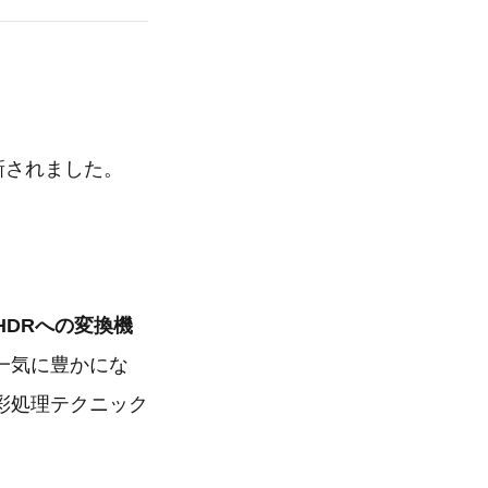
。
更新されました。
HDRへの変換機
一気に豊かにな
彩処理テクニック