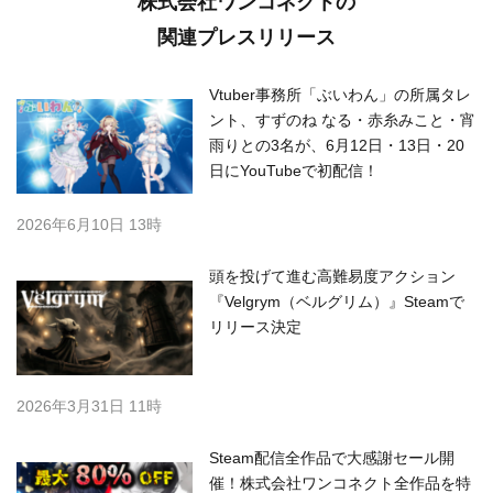
株式会社ワンコネクトの
関連プレスリリース
Vtuber事務所「ぶいわん」の所属タレ
ント、すずのね なる・赤糸みこと・宵
雨りとの3名が、6月12日・13日・20
日にYouTubeで初配信！
2026年6月10日 13時
頭を投げて進む高難易度アクション
『Velgrym（ベルグリム）』Steamで
リリース決定
2026年3月31日 11時
Steam配信全作品で大感謝セール開
催！株式会社ワンコネクト全作品を特