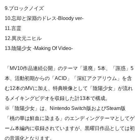
9.ブロックノイズ
10.忘却と深淵のドレス-Bloody ver-
11.言霊
12.異次元ニヒル
13.陰陽少女 -Making Of Video-
「MV10作品連続公開」のテーマ「退廃」5本、「誑惑」5
本、活動初期からの「ACID」「深紅アクアリウム」を含
む12本のMVに加え、特典映像として「陰陽少女」が流れ
るメイキングビデオを収録した計13本で構成。
※「陰陽少女」は、Nintendo Switch版およびSteam版
「桃の華は鮮血に染まる」のエンディングテーマとしてゲ
ーム本編内に収録されていますが、黒曜日作品としては初
の音源化となります。