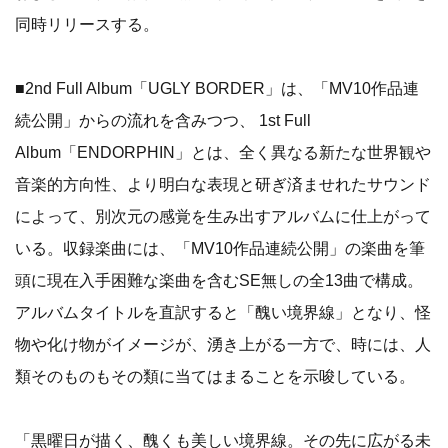
同時リリースする。
■2nd Full Album「UGLY BORDER」は、「MV10作品連
続公開」からの流れを含みつつ、 1st Full
Album「ENDORPHIN」とは、全く異なる新たな世界観や
音楽的方向性、より明白な表現と研ぎ済ませれたサウンド
によって、別次元の感覚を生み出すアルバムに仕上がって
いる。収録楽曲には、「MV10作品連続公開」の楽曲を筆
頭に現在入手困難な楽曲を含むSE無しの全13曲で構成。
アルバムタイトルを直訳すると「醜い境界線」となり、怪
物や化け物がイメージが、湧き上がる一方で、時には、人
類そのものもその類に当てはまることを示唆している。
「黒曜日が描く、醜くも美しい境界線。その先に広がる未