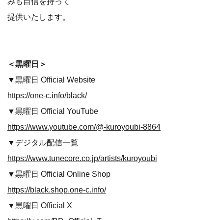
みも自信を持って
提供いたします。
＜黒曜日＞
▼黒曜日 Official Website
https://one-c.info/black/
▼黒曜日 Official YouTube
https://www.youtube.com/@-kuroyoubi-8864
▼デジタル配信一覧
https://www.tunecore.co.jp/artists/kuroyoubi
▼黒曜日 Official Online Shop
https://black.shop.one-c.info/
▼黒曜日 Official X