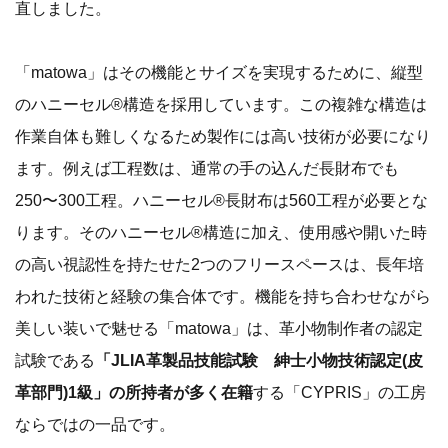
直しました。
「matowa」はその機能とサイズを実現するために、縦型
のハニーセル®︎構造を採用しています。この複雑な構造は
作業自体も難しくなるため製作には高い技術が必要になり
ます。例えば工程数は、通常の手の込んだ長財布でも
250〜300工程。ハニーセル®長財布は560工程が必要とな
ります。そのハニーセル®︎構造に加え、使用感や開いた時
の高い視認性を持たせた2つのフリースペースは、長年培
われた技術と経験の集合体です。機能を持ち合わせながら
美しい装いで魅せる「matowa」は、革小物制作者の認定
試験である
「JLIA革製品技能試験 紳士小物技術認定(皮
革部門)1級」の所持者が多く在籍
する「CYPRIS」の工房
ならではの一品です。