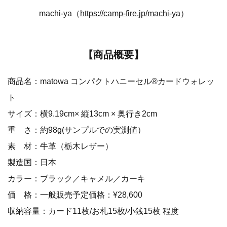
machi-ya（
https://camp-fire.jp/machi-ya
）
【商品概要】
商品名：matowa コンパクトハニーセル®カードウォレッ
ト
サイズ：横9.19cm× 縦13cm × 奥行き2cm
重 さ：約98g(サンプルでの実測値）
素 材：牛革（栃木レザー）
製造国：日本
カラー：ブラック／キャメル／カーキ
価 格：一般販売予定価格：¥28,600
収納容量：カード11枚/お札15枚/小銭15枚 程度