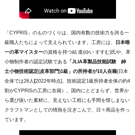
「CYPRIS」のものづくりは、国内有数の技術力を誇る一
級職人たちによって支えられています。工房には、
日本唯
一の革マイスター
の資格を持つ結 進(ゆい すすむ)氏や、革
小物制作者の認定試験である
「JLIA革製品技能試験 紳
士小物技術認定(皮革部門)1級」の所持者が10人在籍
(日本
全体では26人
[
2022年時点]、技術認定1級所持者全体の約4
割がCYPRISの工房に在籍）。国内にとどまらず、世界か
ら選び抜いた素材に、見えない工程にも手間を惜しまない
クラフトマンとしての情熱を注ぎこんで、日々商品を作っ
ています。