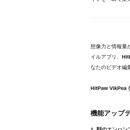
想像力と情報量
イルアプリ、
Hi
なたのビデオ編
HitPaw Vik
機能アップ
1. 顔のエンハン