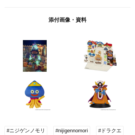
添付画像・資料
#ニジゲンノモリ
#nijigennomori
#ドラクエ