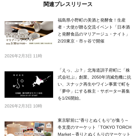
関連プレスリリース
福島県小野町の美酒と発酵食！生産
者・大使が贈る交流イベント「日本酒
と発酵食品のマリアージュ・ナイト」
2/20東京・市ヶ谷で開催
2026年2月3日 11時
「えっ、ぷ？」北海道訓子府町に「株
式会社ぷ」創業。2050年消滅危機に抗
い、スナック再生やワイン事業で町を
「夢中」にする株主・サポーター募集
を1/26開始。
2026年2月3日 10時
東京駅前に“香りとぬくもり”が集う～
冬支度のマーケット「TOKYO TORCH
Market～香りとぬくもりのマーケット