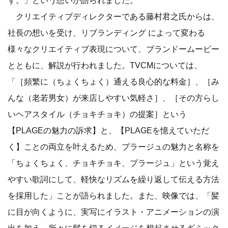
クリエイティブディレクターである藤村君之氏からは、
社長の想いを受け、リブランディング によって変わる
様々なクリエイティブ表現について、ブランドームービー
とともに、解説が行われました。TVCMについては、
「［頻繁に（ちょくちょく）通える良心的な料金］、［み
んな（老若男女）が来店しやすい気軽さ］、［その方らし
いヘアスタイル（チョキチョキ）の提案］という
【PLAGEの魅力の訴求】と、【PLAGEを憶えていただ
く】ことの両立を叶えるため、プラージュの魅力と名称を
「ちょくちょく、チョキチョキ、プラージュ」という覚え
やすい歌詞にして、軽快なリズムを繰り返して伝える方法
を採用した」ことが語られました。また、映像では、「髪
に目が向くように、実写にイラスト・アニメーションの演
出を加え、所々に髪を切るイメージを想起させるギミック