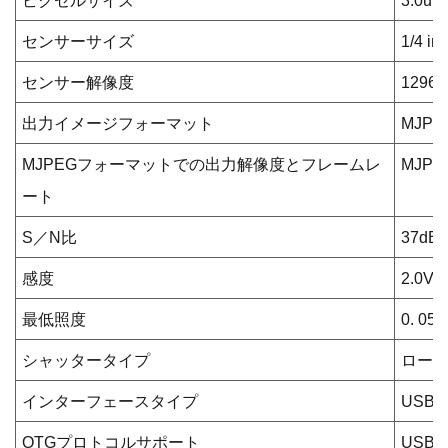
ピクセルサイズ
3.0um
センサーサイズ
1/4 in
センサー解像度
1296(
出力イメージフォーマット
MJPG
MJPEGフォーマットでの出力解像度とフレームレ
MJPEG
ート
S／N比
37dB
感度
2.0V/
最低照度
0. 05l
シャッタータイプ
ロー
インターフェースタイプ
USB
OTGプロトコルサポート
USB2.