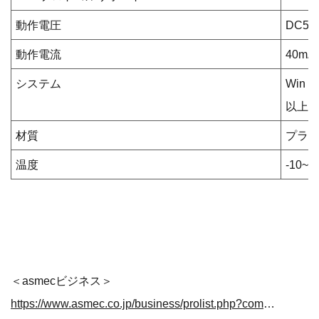
動作電圧
DC5V
動作電流
40mA
システム
Win X
以上
材質
プラ
温度
-10~+
＜asmecビジネス＞
https://www.asmec.co.jp/business/prolist.php?compid=143