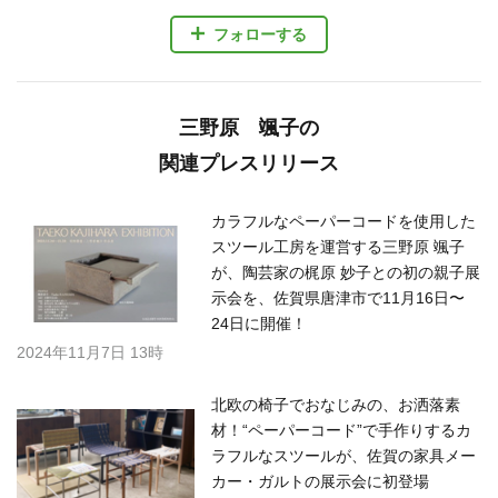
フォローする
三野原 颯子の
関連プレスリリース
カラフルなペーパーコードを使用した
スツール工房を運営する三野原 颯子
が、陶芸家の梶原 妙子との初の親子展
示会を、佐賀県唐津市で11月16日〜
24日に開催！
2024年11月7日 13時
北欧の椅子でおなじみの、お洒落素
材！“ペーパーコード”で手作りするカ
ラフルなスツールが、佐賀の家具メー
カー・ガルトの展示会に初登場