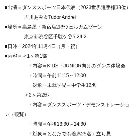
■出演＝ダンススポーツ日本代表（2023世界選手権38位）
吉川あみ＆Tudor Andrei
■場所＝高島屋・新宿店2階ウェルカムゾーン
東京都渋谷区千駄ケ谷5-24-2
■日時＝2024年11月4日（月・祝）
■内容＝＜1＞第1部
・内容＝KIDS・JUNIOR向けのダンス体験会
・時間＝午前11:15～12:00
・対象＝未就学児～中学生12名
＜2＞第2部
・内容＝ダンススポーツ・デモンストレーショ
ン（観覧）
・時間＝午後13:30～14:30
・対象＝どなたでも着席25名＋立ち見