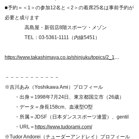
■予約＝＜1＞の参加12名と＜2＞の着席25名は事前予約が
必要と成ります
高島屋・新宿店8階スポーツ・メゾン
TEL：03-5361-1111（内線5451）
https://www.takashimaya.co.jp/shinjuku/topics/2_1_20241008105410/?category=sports
－－－－－－－－－－－
※吉川あみ（Yoshikawa Ami）プロフィール
・出身＝1998年7月24日、東京都国立市（26歳）
・データ＝身長158cm、血液型O型
・所属＝JDSF（日本ダンススポーツ連盟）、gentil
・URL＝
https://www.tudorami.com/
※Tudor Andorei（チューダーアンドレイ）プロフィール