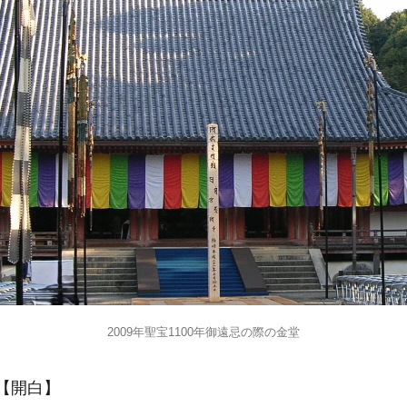
2009年聖宝1100年御遠忌の際の金堂
）【開白】