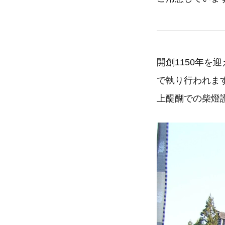
開創1150年
で執り行われま
上醍醐での柴燈護