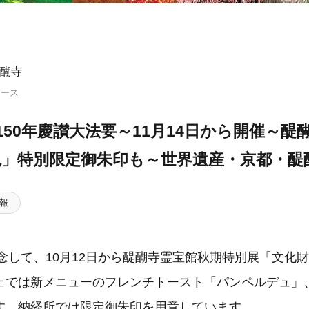
醐寺
リース
150年慶讃大法要～11月14日から開催～醍
現」特別限定御朱印も～世界遺産・京都・醍
報
記念して、10月12日から醍醐寺霊宝館秋期特別展「文化
ェでは新メニューのフレンチトースト「パンペルデュ」
す。納経所では限定御朱印を用意しています。