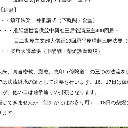
）【結願】
・鎮守法楽 神祇講式（下醍醐・金堂）
・准胝観世音供並中興准三后義演座主400回忌・
文雄大僧正13回忌平座理趣三昧法要（下
・柴燈大護摩供（下醍醐・柴燈護摩道場）
以来、真言密教、顕教、恵印（修験道）の三つの法流を
では法流継承の証として法要を行います。16、17日は
すが、他の日は通常通りの拝観となります。
座はできませんが（堂外からはお参り可）、18日の柴燈
きます。