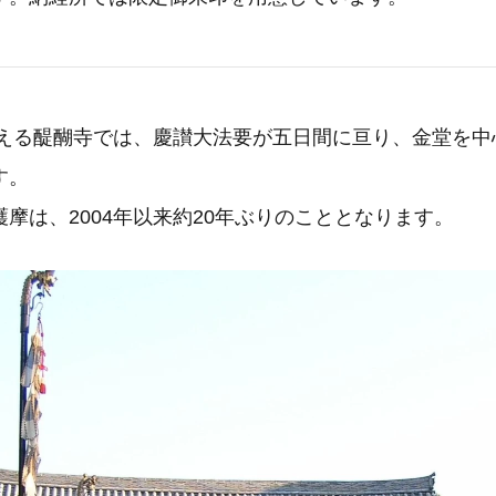
を迎える醍醐寺では、慶讃大法要が五日間に亘り、金堂を
す。
摩は、2004年以来約20年ぶりのこととなります。