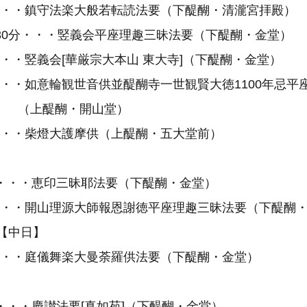
・鎮守法楽大般若転読法要（下醍醐・清瀧宮拝殿）
分・・・竪義会平座理趣三昧法要（下醍醐・金堂）
竪義会[華厳宗大本山 東大寺]（下醍醐・金堂）
如意輪観世音供並醍醐寺一世観賢大徳1100年忌
醐・開山堂）
・柴燈大護摩供（上醍醐・五大堂前）
・・恵印三昧耶法要（下醍醐・金堂）
開山理源大師報恩謝徳平座理趣三昧法要（下醍醐・
）【中日】
・庭儀舞楽大曼荼羅供法要（下醍醐・金堂）
・慶讃法要[真如苑]（下醍醐・金堂）