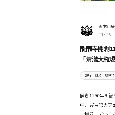
総本山醍
プレスリ
醍醐寺開創1
「清瀧大権
旅行・観光・地域情
開創1150年を
中、霊宝館カフ
ご用意していま