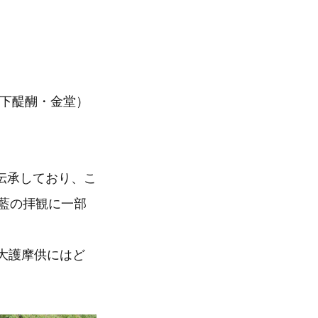
醍醐・金堂）
伝承しており、こ
伽藍の拝観に一部
大護摩供にはど