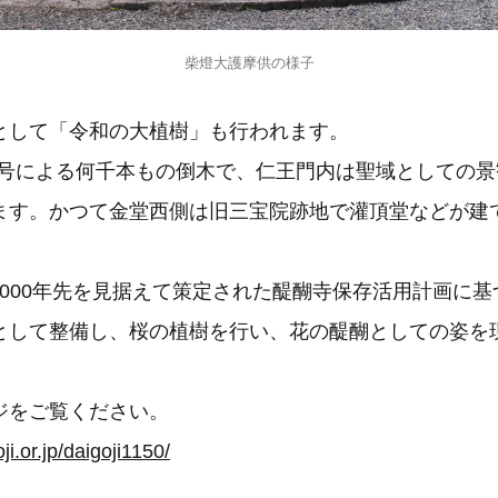
柴燈大護摩供の様子
として「令和の大植樹」も行われます。
21号による何千本もの倒木で、仁王門内は聖域としての
ます。かつて金堂西側は旧三宝院跡地で灌頂堂などが建
1,000年先を見据えて策定された醍醐寺保存活用計画に
として整備し、桜の植樹を行い、花の醍醐としての姿を
ジをご覧ください。
ji.or.jp/daigoji1150/