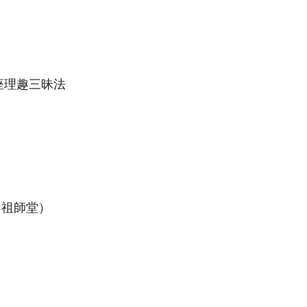
平座理趣三昧法
祖師堂）