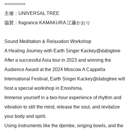
========
主催：UNIVERSAL TREE
協賛：fragrance KAMAKURA 江藤かおり
Sound Meditation & Relaxation Workshop
A Healing Journey with Earth Singer Kackey@dabigtree
After a successful Asia tour in 2023 and winning the
Audience Award at the 2024 Moscow A Cappella
International Festival, Earth Singer Kackey@dabigtree will
host a special workshop in Enoshima.
Immerse yourself in a two-hour experience of rhythm and
vibration to still the mind, release the soul, and revitalize
your body and spirit.
Using instruments like the djembe, singing bowls, and the