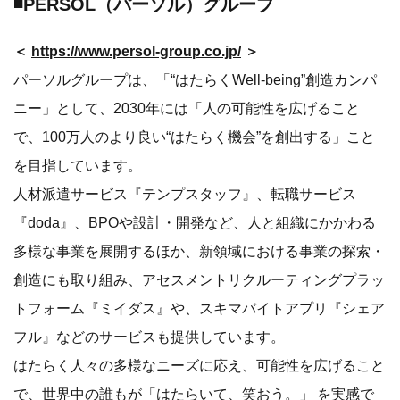
◾️PERSOL（パーソル）グループ
＜
https://www.persol-group.co.jp/
＞
パーソルグループは、「“はたらくWell-being”創造カンパ
ニー」として、2030年には「人の可能性を広げること
で、100万人のより良い“はたらく機会”を創出する」こと
を目指しています。
人材派遣サービス『テンプスタッフ』、転職サービス
『doda』、BPOや設計・開発など、人と組織にかかわる
多様な事業を展開するほか、新領域における事業の探索・
創造にも取り組み、アセスメントリクルーティングプラッ
トフォーム『ミイダス』や、スキマバイトアプリ『シェア
フル』などのサービスも提供しています。
はたらく人々の多様なニーズに応え、可能性を広げること
で、世界中の誰もが「はたらいて、笑おう。」 を実感で