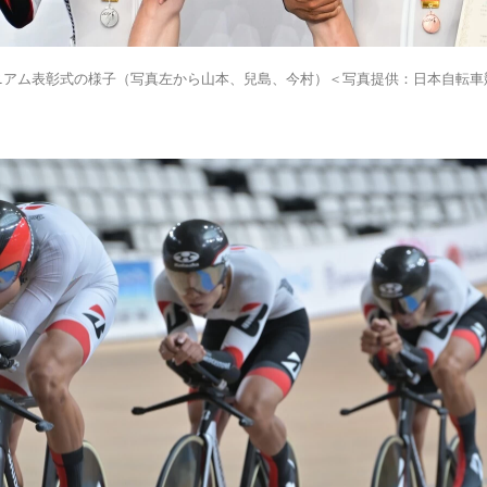
ニアム表彰式の様子（写真左から山本、兒島、今村）＜写真提供：日本自転車