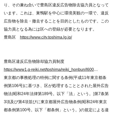
り、その兼ね合いで豊島区違反広告物除去協力員となって
います。これは、巣鴨駅を中心に環境美観の一環で、違反
広告物を除去・撤去することを目的としたものです。この
協力員となる為には区への登録が必要となります。
豊島区
https://www.city.toshima.lg.jp/
豊島区違反広告物除却協力員制度
https://www1.g-reiki.net/toshima/reiki_honbun/l600RG00001934.html
東京都の事務処理の特例に関する条例(平成11年東京都条
例第106号)に基づき、区が処理することとされた屋外広告
物法(昭和24年法律第189号。以下「法」という。)第7条第
3項及び第4項並びに東京都屋外広告物条例(昭和24年東京
都条例第100号。以下「都条例」という。)の規定による違