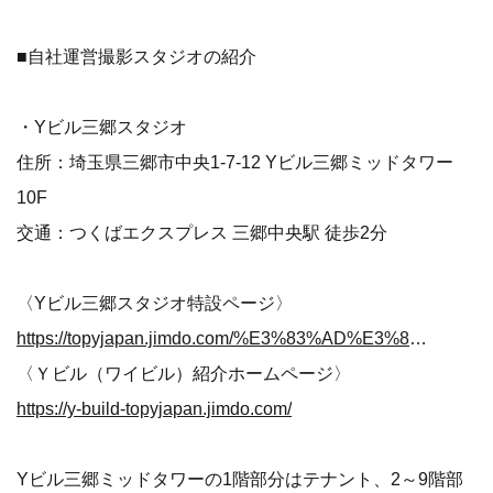
■自社運営撮影スタジオの紹介
・Yビル三郷スタジオ
住所：埼玉県三郷市中央1-7-12 Yビル三郷ミッドタワー
10F
交通：つくばエクスプレス 三郷中央駅 徒歩2分
〈Yビル三郷スタジオ特設ページ〉
https://topyjapan.jimdo.com/%E3%83%AD%E3%82%B1%E3%83%8F%E3%83%B3/%E6%96%99%E9%87%91%E8%A1%A8/
〈Ｙビル（ワイビル）紹介ホームページ〉
https://y-build-topyjapan.jimdo.com/
Yビル三郷ミッドタワーの1階部分はテナント、2～9階部