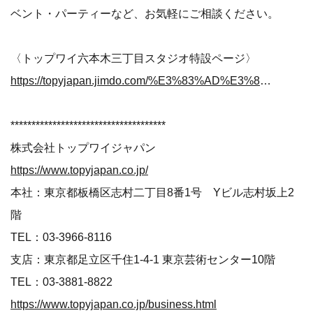
ベント・パーティーなど、お気軽にご相談ください。
〈トップワイ六本木三丁目スタジオ特設ページ〉
https://topyjapan.jimdo.com/%E3%83%AD%E3%82%B1%E3%83%8F%E3%83%B3/%E3%83%88%E3%83%83%E3%83%97%E3%83%AF%E3%82%A4%E5%85%AD%E6%9C%AC%E6%9C%A8%E4%B8%89%E4%B8%81%E7%9B%AE%E3%82%B9%E3%82%BF%E3%82%B8%E3%82%AA/
*************************************
株式会社トップワイジャパン
https://www.topyjapan.co.jp/
本社：東京都板橋区志村二丁目8番1号 Yビル志村坂上2
階
TEL：03-3966-8116
支店：東京都足立区千住1-4-1 東京芸術センター10階
TEL：03-3881-8822
https://www.topyjapan.co.jp/business.html