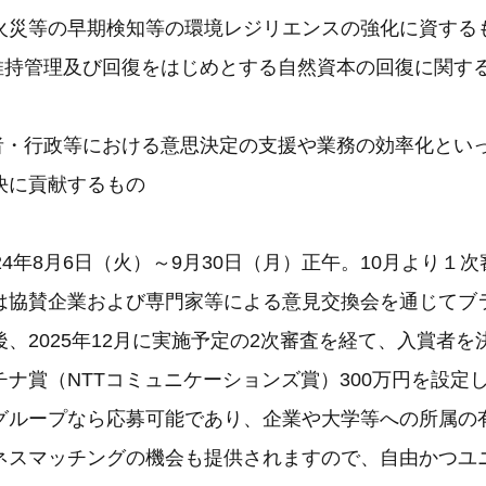
火災等の早期検知等の環境レジリエンスの強化に資する
の維持管理及び回復をはじめとする自然資本の回復に関す
業者・行政等における意思決定の支援や業務の効率化とい
決に貢献するもの
24年8月6日（火）～9月30日（月）正午。10月より１
は協賛企業および専門家等による意見交換会を通じてブ
、2025年12月に実施予定の2次審査を経て、入賞者
ナ賞（NTTコミュニケーションズ賞）300万円を設定
グループなら応募可能であり、企業や大学等への所属の
ネスマッチングの機会も提供されますので、自由かつユ