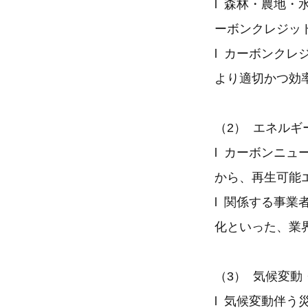
l 森林・農地
ーボンクレジッ
l カーボンク
より適切かつ効
（2） エネル
l カーボンニ
から、再生可能
l 関係する事
化といった、業
（3） 気候変
l 気候変動伴