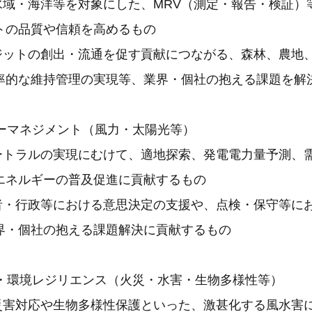
・水域・海洋等を対象にした、MRV（測定・報告・検証）
トの品質や信頼を高めるもの
レジットの創出・流通を促す貢献につながる、森林、農地
率的な維持管理の実現等、業界・個社の抱える課題を解
ギーマネジメント（風力・太陽光等）
ュートラルの実現にむけて、適地探索、発電電力量予測、
エネルギーの普及促進に貢献するもの
業者・行政等における意思決定の支援や、点検・保守等に
界・個社の抱える課題解決に貢献するもの
動・環境レジリエンス（火災・水害・生物多様性等）
う災害対応や生物多様性保護といった、激甚化する風水害