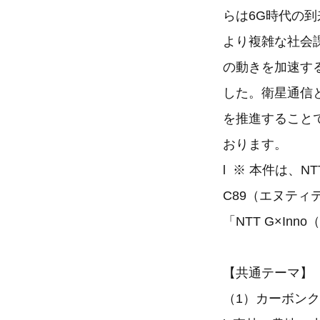
らは6G時代の
より複雑な社会
の動きを加速する
した。衛星通信
を推進すること
おります。
l ※ 本件は、
C89（エヌティ
「NTT G×I
【共通テーマ】
（1）カーボン