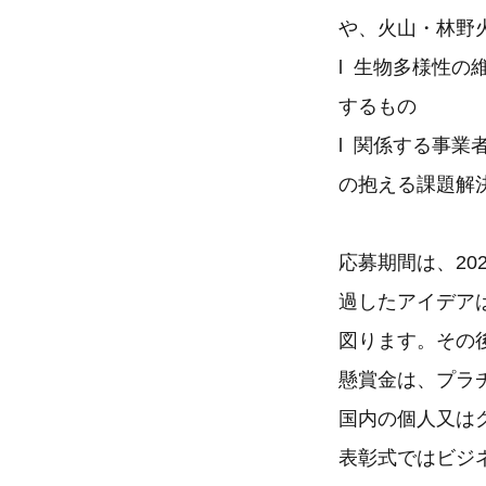
や、火山・林野
l 生物多様性
するもの
l 関係する事
の抱える課題解
応募期間は、20
過したアイデア
図ります。その後
懸賞金は、プラチ
国内の個人又は
表彰式ではビジ