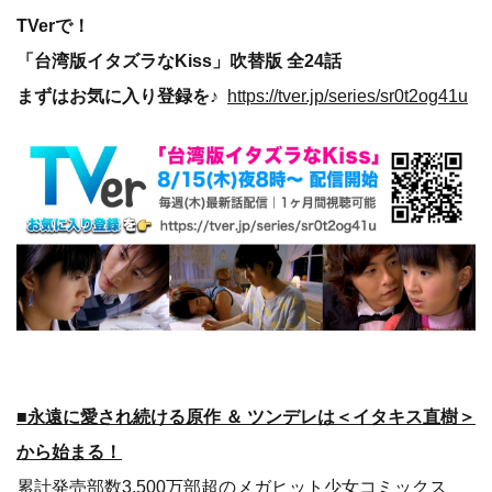
TVerで！
「台湾版イタズラなKiss」吹替版 全24話
まずはお気に入り登録を♪
https://tver.jp/series/sr0t2og41u
■永遠に愛され続ける原作 ＆ ツンデレは＜イタキス直樹＞
から始まる！
累計発売部数3,500万部超のメガヒット少女コミックス