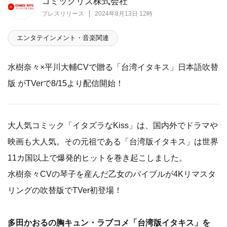
コミックリズ株式会社
プレスリリース
2024年8月13日 12時
エンタテインメント・音楽関連
水樹奈々×平川大輔CVで贈る「台湾イタキス」日本語吹替
版 がTVerで8/15より配信開始！
大人気コミック「イタズラなKiss」は、国内外でドラマや
映画も大人気。その元祖である「台湾版イタキス」は世界
11カ国以上で爆発的ヒットを巻き起こしました。
水樹奈々CVの琴子を産んだ乙女のバイブルが4Kリマスタ
リングの吹替版でTVer初登場！
多田かおるの胸キュン・ラブコメ「台湾版イタキス」を