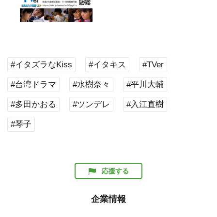
#イタズラなKiss
#イタキス
#TVer
#台湾ドラマ
#水樹奈々
#平川大輔
#多田かおる
#ツンデレ
#入江直樹
#琴子
応援する
企業情報