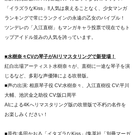
「イラズラなKiss」‼️人気は衰えることなく、少女マンガ
ランキングで常にランクインの永遠の乙女のバイブル！
ツンデレの「入江直樹」もマンガキャラ投票で現在でもト
ップアイドル並みの人気を誇っています。
■水樹奈々CVの琴子がAIリマスタリングで新登場！
紅白出場アーティスト水樹奈々が、直樹に一途な琴子を演
じるなど、多彩な声優陣による吹替版。
■声の出演: 相原琴子役 CV:水樹奈々、入江直樹役 CV:平川
大輔、池沢金之助役 CV:阪口周平
AIによる4Kへリマスタリング版の吹替版で不朽の名作を
お楽しみください！
■原作:多田かおる「イタズラなKiss」(集英社「別冊マーガ