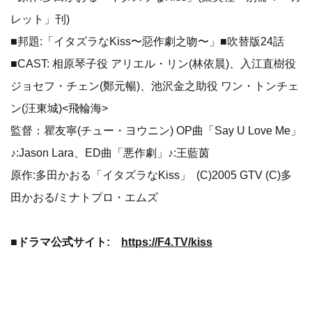
レット」刊)
■邦題:「イタズラなKiss〜惡作劇之吻〜」■吹替版24話
■CAST: 相原琴子役 アリエル・リン(林依晨)、入江直樹役
ジョセフ・チェン(鄭元暢)、池沢金之助役 ワン・トンチェ
ン(汪東城)<飛輪海>
監督：瞿友寧(チュー・ヨウニン) OP曲「Say U Love Me」
♪:Jason Lara、ED曲「悪作劇」♪:王藍茵
原作:多田かおる「イタズラなKiss」 (C)2005 GTV (C)多
田かおる/ミナトプロ・エムズ
■ドラマ公式サイト:
https://F4.TV/kiss