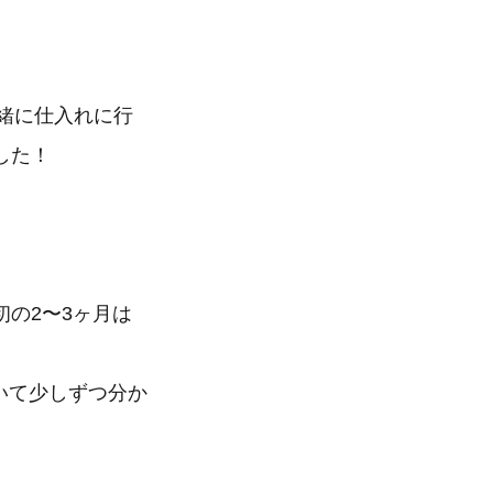
緒に仕入れに行
した！
の2〜3ヶ月は
いて少しずつ分か