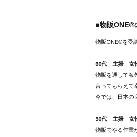
■物販ONE
物販ONE®を
60代 主婦 女
物販を通して海
言ってもらえて
今では、日本の
50代 主婦 女
物販でやる作業