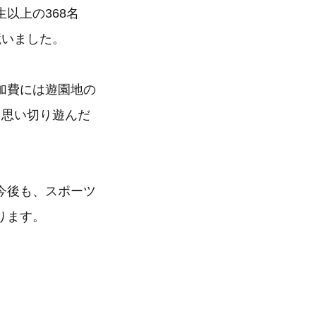
以上の368名
競いました。
加費には遊園地の
中思い切り遊んだ
今後も、スポーツ
ります。