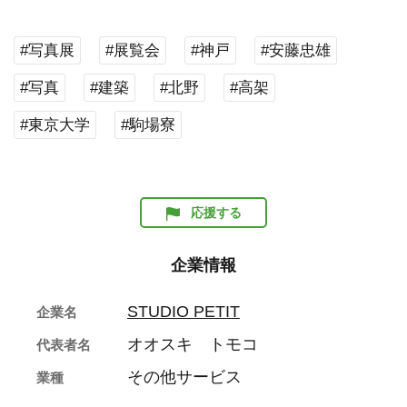
#写真展
#展覧会
#神戸
#安藤忠雄
#写真
#建築
#北野
#高架
#東京大学
#駒場寮
応援する
企業情報
STUDIO PETIT
企業名
オオスキ トモコ
代表者名
その他サービス
業種