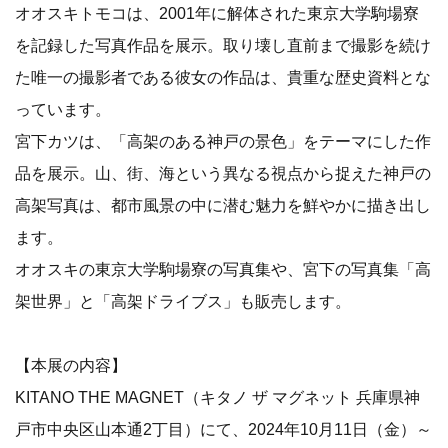
オオスキトモコは、2001年に解体された東京大学駒場寮
を記録した写真作品を展示。取り壊し直前まで撮影を続け
た唯一の撮影者である彼女の作品は、貴重な歴史資料とな
っています。
宮下カツは、「高架のある神戸の景色」をテーマにした作
品を展示。山、街、海という異なる視点から捉えた神戸の
高架写真は、都市風景の中に潜む魅力を鮮やかに描き出し
ます。
オオスキの東京大学駒場寮の写真集や、宮下の写真集「高
架世界」と「高架ドライブス」も販売します。
【本展の内容】
KITANO THE MAGNET（キタノ ザ マグネット 兵庫県神
戸市中央区山本通2丁目）にて、2024年10月11日（金）～