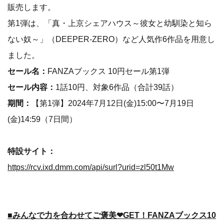
販売します。
第1弾は、「真・上京シェアハウス～彼女と幼馴染と知ら
ない奴～」（DEEPER-ZERO）など人気作6作品を用意し
ました。
セール名：
FANZAブックス 10円セール第1弾
セール内容：
1話10円、対象6作品（合計39話）
期間：
【第1弾】2024年7月12日(金)15:00〜7月19日
(金)14:59（7日間）
特設サイト：
https://rcv.ixd.dmm.com/api/surl?urid=zl50t1Mw
■みんなで力を合わせてご褒美❤︎GET！FANZAブックス10