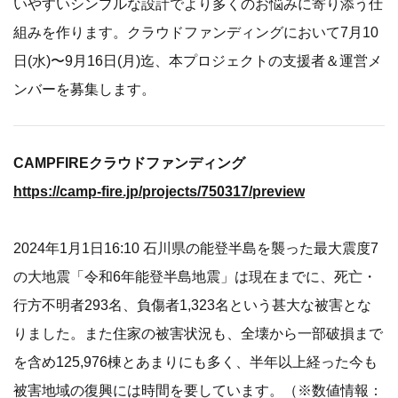
いやすいシンプルな設計でより多くのお悩みに寄り添う仕
組みを作ります。クラウドファンディングにおいて7月10
日(水)〜9月16日(月)迄、本プロジェクトの支援者＆運営メ
ンバーを募集します。
CAMPFIREクラウドファンディング
https://camp-fire.jp/projects/750317/preview
2024年1月1日16:10 石川県の能登半島を襲った最大震度7
の大地震「令和6年能登半島地震」は現在までに、死亡・
行方不明者293名、負傷者1,323名という甚大な被害とな
りました。また住家の被害状況も、全壊から一部破損まで
を含め125,976棟とあまりにも多く、半年以上経った今も
被害地域の復興には時間を要しています。（※数値情報：