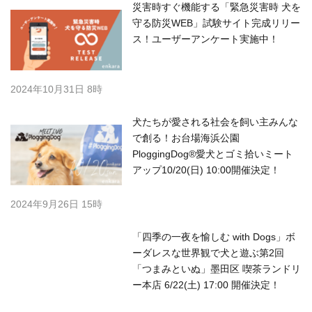
災害時すぐ機能する「緊急災害時 犬を
守る防災WEB」試験サイト完成リリー
ス！ユーザーアンケート実施中！
2024年10月31日 8時
犬たちが愛される社会を飼い主みんな
で創る！お台場海浜公園
PloggingDog®︎愛犬とゴミ拾いミート
アップ10/20(日) 10:00開催決定！
2024年9月26日 15時
「四季の一夜を愉しむ with Dogs」ボ
ーダレスな世界観で犬と遊ぶ第2回
「つまみといぬ」墨田区 喫茶ランドリ
ー本店 6/22(土) 17:00 開催決定！