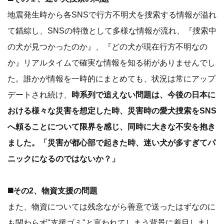
地震発生時から各SNSで行方不明犬を捜索する情報が溢れ
て錯綜し、SNSの特徴として多様な情報が流れ、『捜索中
の犬が見つかったのか』、『どの犬が現在行方不明なの
か』リアルタイムで確実な情報を知る術がありませんでし
た。誰かが情報を一時的にまとめても、状況は常にアップ
デートされ続け、
時系列で追えない問題は、今後の日本に
おける様々な災害を想定した時、災害時の愛犬捜索をSNS
へ頼ることについて限界を感じ、同時に大きな不安を抱き
ました。「災害が都心部で起きた時、迷い犬が多すぎてパ
ニックになるのではないか？」
◼️その2、物資支援の問題
また、物資については残念ながら善意で送ったはずなのに
も関わらず"支援ゴミ"と言われてしまう背景に着目しまし