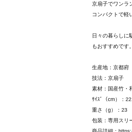
京扇子でワンラ
コンパクトで軽
日々の暮らしに
もおすすめです
生産地：京都府
技法：京扇子
素材：国産竹・
ｻｲｽﾞ（cm）：22
重さ（g）：23
包装：専用スリ
商品詳細：
https