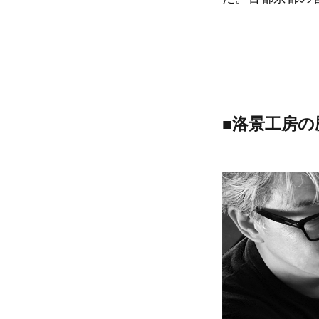
■
洛景工房の