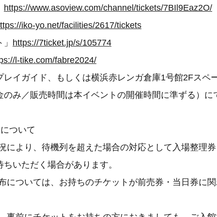
」
https://www.asoview.com/channel/tickets/7BIl9Eaz2O/
ttps://iko-yo.net/facilities/2617/tickets
ト」
https://7ticket.jp/s/105774
ps://l-tike.com/fabre2024/
プレイガイド、もしくは横浜赤レンガ倉庫1号館2Fスペ
金のみ／販売時間は本イベントの開催時間に準ずる）に
て
場について
状況により、待機列を超えた場合の対応として入場整理券
待ちいただく場合があります。
配布については、お持ちのチケットが前売券・当日券に
。