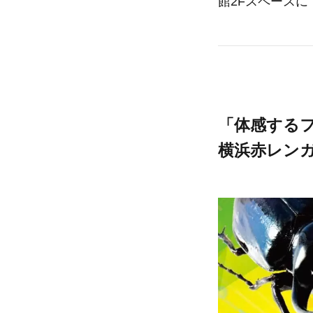
館2Fスペースに
「体感するフ
横浜赤レンガ