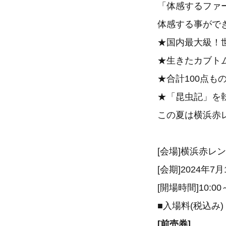
「体感するファ
体感する事がで
★国内最大級！
★生きたカブト
★合計100点
★「昆虫記」を
この夏は横浜赤
[会場]横浜赤レ
[会期]2024年7月
[開場時間]10:00
■入場料(税込み)
[前売券]