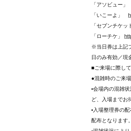
「アソビュー
「いこーよ」
h
「セブンチケッ
「ローチケ」
htt
※当日券は上記
日のみ有効／現
■ご来場に際し
●混雑時のご来
•会場内の混雑
ど、入場までお
•入場整理券の
配布となります